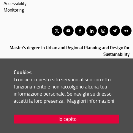
Accessibility
Monitoring
Master's degree in Urban and Regional Planning and Design for
Sustainability
© Copyright 2012-2026 Università degli Studi di Firenze UNIFI
P.IVA/Cod.Fis 01279680480
Cookies
I cookie di questo sito servono al suo corretto
Via della Mattonaia, 14 - 50121 Firenze (FI)
funzionamento e non raccolgono alcuna tua
Tel: +39 055 2755410 (portineria di Santa Teresa, Firenze)
informazione personale. Se navighi su di esso
055 2755180/5181 (portineria di Santa Verdiana, Firenze)
accetti la loro presenza.
Maggiori informazioni
055 2757079 (portineria Design Campus, Calenzano)
0574 602500 (portineria PIN, Prato)
Email:
scuola(AT)architettura.unifi.it
Ho capito
Redazione Web