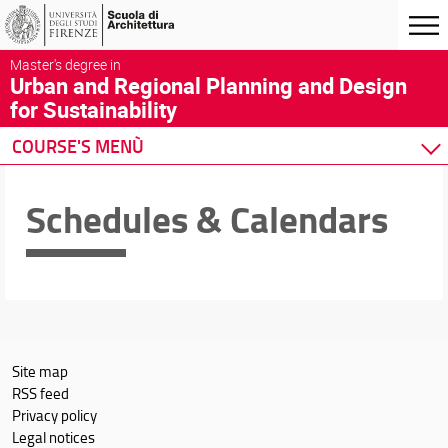
Master's degree in
Urban and Regional Planning and Design
for Sustainability
COURSE'S MENÙ
Home
Schedules & Calendars
Degree Program
Courses
Academic Staff
Schedules & Calendars
Site map
RSS feed
Privacy policy
Legal notices